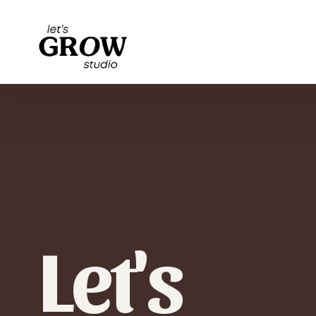
L
e
t
'
s