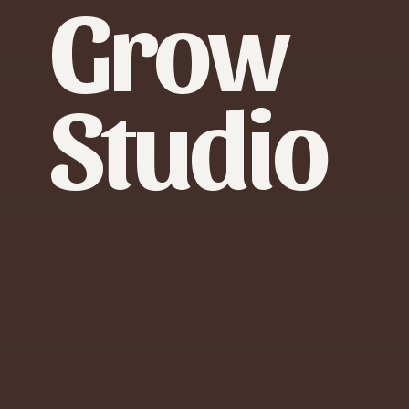
G
r
o
w
S
t
u
d
i
o